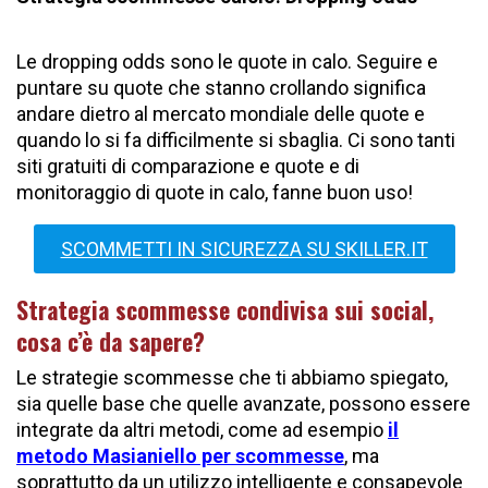
Le dropping odds sono le quote in calo. Seguire e
puntare su quote che stanno crollando significa
andare dietro al mercato mondiale delle quote e
quando lo si fa difficilmente si sbaglia. Ci sono tanti
siti gratuiti di comparazione e quote e di
monitoraggio di quote in calo, fanne buon uso!
SCOMMETTI IN SICUREZZA SU SKILLER.IT
Strategia scommesse condivisa sui social,
cosa c’è da sapere?
Le strategie scommesse che ti abbiamo spiegato,
sia quelle base che quelle avanzate, possono essere
integrate da altri metodi, come ad esempio
il
metodo Masianiello per scommesse
, ma
soprattutto da un utilizzo intelligente e consapevole