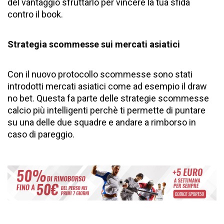
del vantaggio sfruttarlo per vincere la tua sfida
contro il book.
Strategia scommesse sui mercati asiatici
Con il nuovo protocollo scommesse sono stati
introdotti mercati asiatici come ad esempio il draw
no bet. Questa fa parte delle strategie scommesse
calcio più intelligenti perchè ti permette di puntare
su una delle due squadre e andare a rimborso in
caso di pareggio.