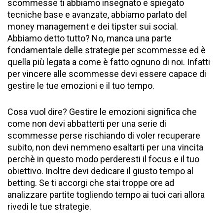
scommesse ti abbiamo insegnato e spiegato
tecniche base e avanzate, abbiamo parlato del
money management e dei tipster sui social.
Abbiamo detto tutto? No, manca una parte
fondamentale delle strategie per scommesse ed è
quella più legata a come è fatto ognuno di noi. Infatti
per vincere alle scommesse devi essere capace di
gestire le tue emozioni e il tuo tempo.
Cosa vuol dire? Gestire le emozioni significa che
come non devi abbatterti per una serie di
scommesse perse rischiando di voler recuperare
subito, non devi nemmeno esaltarti per una vincita
perchè in questo modo perderesti il focus e il tuo
obiettivo. Inoltre devi dedicare il giusto tempo al
betting. Se ti accorgi che stai troppe ore ad
analizzare partite togliendo tempo ai tuoi cari allora
rivedi le tue strategie.