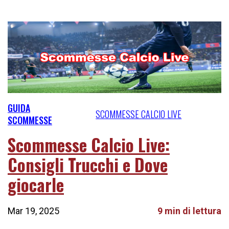
GUIDA
SCOMMESSE CALCIO LIVE
SCOMMESSE
Scommesse Calcio Live:
Consigli Trucchi e Dove
giocarle
Mar 19, 2025
9 min di lettura