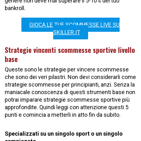
genere non deve mai superare il 5-10% del tuo
bankroll.
GIOCA LE TUE SCOMMESSE LIVE SU
SKILLER.IT
Strategie vincenti scommesse sportive livello
base
Queste sono le strategie per vincere scommesse
che sono dei veri pilastri. Non devi considerarli come
strategie scommesse per principianti, anzi. Senza la
maniacale conoscenza di questi strumenti base non
potrai imparare strategie scommesse sportive più
approfondite. Quindi leggi con attenzione questi 5
punti e comincia a metterli in atto fin da subito.
Specializzati su un singolo sport o un singolo