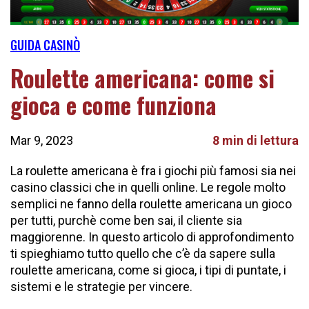
GUIDA CASINÒ
Roulette americana: come si
gioca e come funziona
Mar 9, 2023
8 min di lettura
La roulette americana è fra i giochi più famosi sia nei
casino classici che in quelli online. Le regole molto
semplici ne fanno della roulette americana un gioco
per tutti, purchè come ben sai, il cliente sia
maggiorenne. In questo articolo di approfondimento
ti spieghiamo tutto quello che c’è da sapere sulla
roulette americana, come si gioca, i tipi di puntate, i
sistemi e le strategie per vincere.