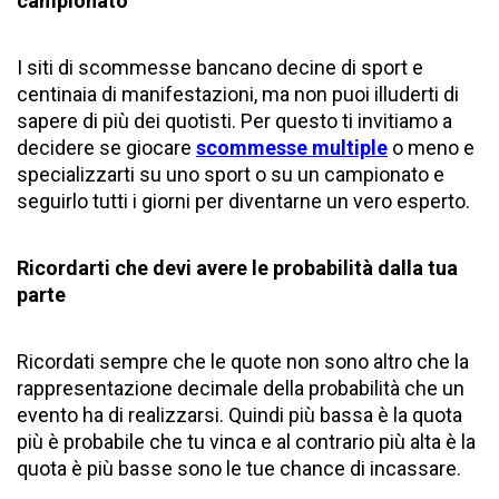
campionato
I siti di scommesse bancano decine di sport e
centinaia di manifestazioni, ma non puoi illuderti di
sapere di più dei quotisti. Per questo ti invitiamo a
decidere se giocare
scommesse multiple
o meno e
specializzarti su uno sport o su un campionato e
seguirlo tutti i giorni per diventarne un vero esperto.
Ricordarti che devi avere le probabilità dalla tua
parte
Ricordati sempre che le quote non sono altro che la
rappresentazione decimale della probabilità che un
evento ha di realizzarsi. Quindi più bassa è la quota
più è probabile che tu vinca e al contrario più alta è la
quota è più basse sono le tue chance di incassare.