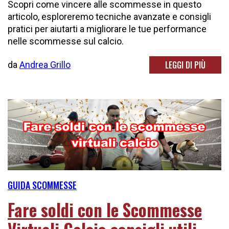
Scopri come vincere alle scommesse in questo
articolo, esploreremo tecniche avanzate e consigli
pratici per aiutarti a migliorare le tue performance
nelle scommesse sul calcio.
LEGGI DI PIÙ
da
Andrea Grillo
GUIDA SCOMMESSE
Fare soldi con le Scommesse