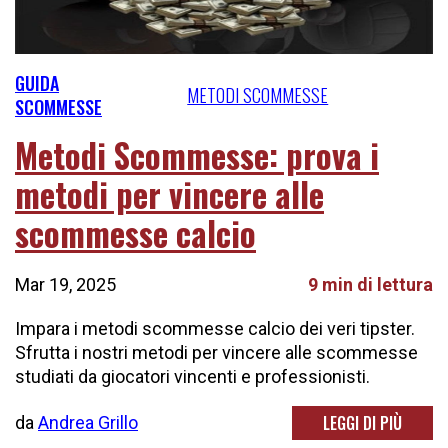
GUIDA
METODI SCOMMESSE
SCOMMESSE
Metodi Scommesse: prova i
metodi per vincere alle
scommesse calcio
Mar 19, 2025
9 min di lettura
Impara i metodi scommesse calcio dei veri tipster.
Sfrutta i nostri metodi per vincere alle scommesse
studiati da giocatori vincenti e professionisti.
LEGGI DI PIÙ
da
Andrea Grillo