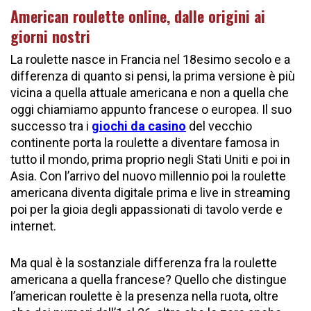
American roulette online, dalle origini ai
giorni nostri
La roulette nasce in Francia nel 18esimo secolo e a
differenza di quanto si pensi, la prima versione è più
vicina a quella attuale americana e non a quella che
oggi chiamiamo appunto francese o europea. Il suo
successo tra i
giochi da casino
del vecchio
continente porta la roulette a diventare famosa in
tutto il mondo, prima proprio negli Stati Uniti e poi in
Asia. Con l’arrivo del nuovo millennio poi la roulette
americana diventa digitale prima e live in streaming
poi per la gioia degli appassionati di tavolo verde e
internet.
Ma qual è la sostanziale differenza fra la roulette
americana a quella francese? Quello che distingue
l’american roulette è la presenza nella ruota, oltre