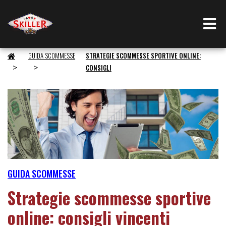
GUIDA SCOMMESSE
STRATEGIE SCOMMESSE SPORTIVE ONLINE:
CONSIGLI
GUIDA SCOMMESSE
Strategie scommesse sportive
online: consigli vincenti