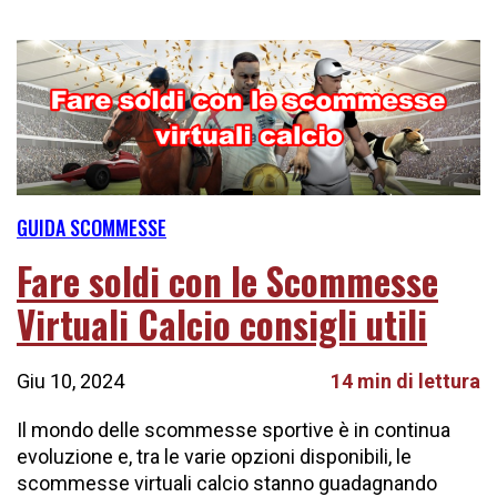
GUIDA SCOMMESSE
Fare soldi con le Scommesse
Virtuali Calcio consigli utili
Giu 10, 2024
14 min di lettura
Il mondo delle scommesse sportive è in continua
evoluzione e, tra le varie opzioni disponibili, le
scommesse virtuali calcio stanno guadagnando