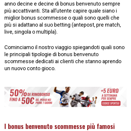
anno decine e decine di bonus benvenuto sempre
più accattivanti. Sta all’utente capire quale siano i
miglior bonus scommesse o quali sono quelli che
più si adattano al suo betting (antepost, pre match,
live, singola o multipla).
Cominciamo il nostro viaggio spiegandoti quali sono
le principali tipologie di bonus benvenuto
scommesse dedicati ai clienti che stanno aprendo
un nuovo conto gioco.
I bonus benvenuto scommesse più famosi