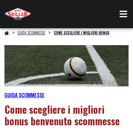
GUIDA SCOMMESSE
COME SCEGLIERE I MIGLIORI BONUS
GUIDA SCOMMESSE
Come scegliere i migliori
bonus benvenuto scommesse