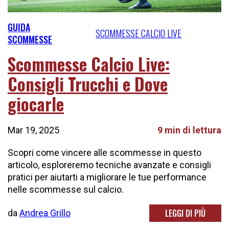
GUIDA
SCOMMESSE CALCIO LIVE
SCOMMESSE
Scommesse Calcio Live:
Consigli Trucchi e Dove
giocarle
Mar 19, 2025
9 min di lettura
Scopri come vincere alle scommesse in questo
articolo, esploreremo tecniche avanzate e consigli
pratici per aiutarti a migliorare le tue performance
nelle scommesse sul calcio.
LEGGI DI PIÙ
da
Andrea Grillo