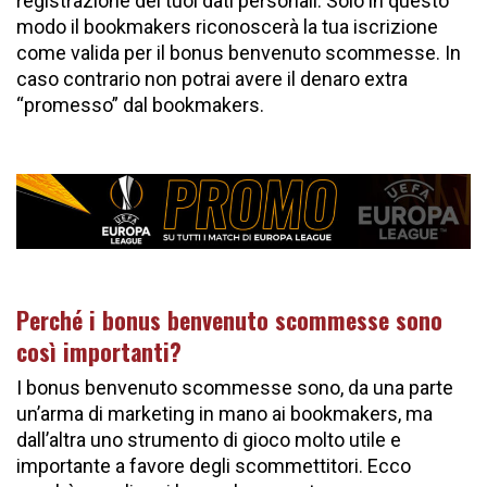
registrazione dei tuoi dati personali. Solo in questo
modo il bookmakers riconoscerà la tua iscrizione
come valida per il bonus benvenuto scommesse. In
caso contrario non potrai avere il denaro extra
“promesso” dal bookmakers.
Perché i bonus benvenuto scommesse sono
così importanti?
I bonus benvenuto scommesse sono, da una parte
un’arma di marketing in mano ai bookmakers, ma
dall’altra uno strumento di gioco molto utile e
importante a favore degli scommettitori. Ecco