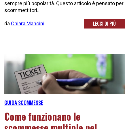
sempre più popolarità. Questo articolo è pensato per
scommettitori…
LEGGI DI PIÙ
da
Chiara Mancini
GUIDA SCOMMESSE
Come funzionano le
scommesse multiple nel