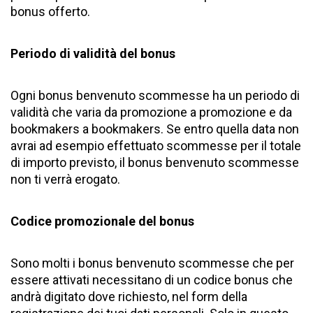
bonus offerto.
Periodo di validità del bonus
Ogni bonus benvenuto scommesse ha un periodo di
validità che varia da promozione a promozione e da
bookmakers a bookmakers. Se entro quella data non
avrai ad esempio effettuato scommesse per il totale
di importo previsto, il bonus benvenuto scommesse
non ti verrà erogato.
Codice promozionale del bonus
Sono molti i bonus benvenuto scommesse che per
essere attivati necessitano di un codice bonus che
andrà digitato dove richiesto, nel form della