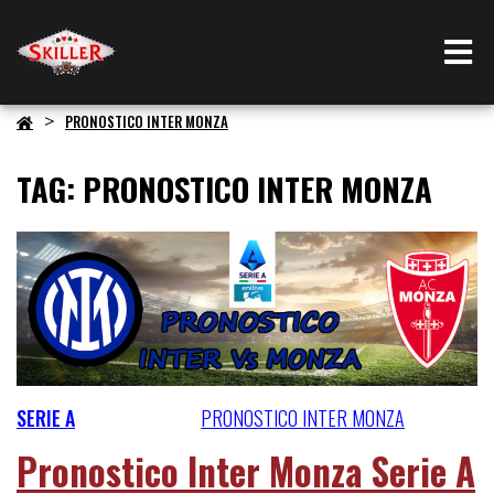
PRONOSTICO INTER MONZA
TAG:
PRONOSTICO INTER MONZA
SERIE A
PRONOSTICO INTER MONZA
Pronostico Inter Monza Serie A