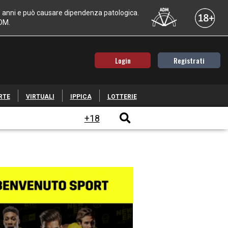
 18 anni e può causare dipendenza patologica.
ADM.
Login
Registrati
RTE
VIRTUALI
IPPICA
LOTTERIE
+18