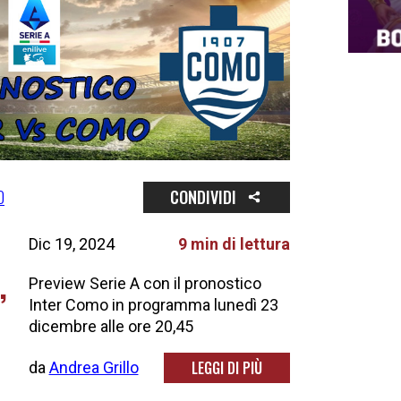
CONDIVIDI
O
Dic 19, 2024
9 min di lettura
,
Preview Serie A con il pronostico
Inter Como in programma lunedì 23
dicembre alle ore 20,45
LEGGI DI PIÙ
da
Andrea Grillo