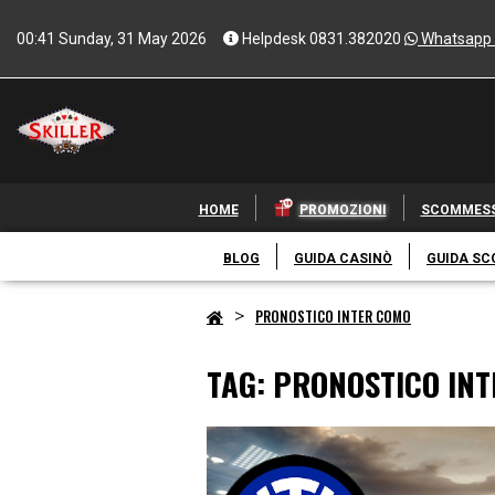
00:41 Sunday, 31 May 2026
Helpdesk 0831.382020
Whatsapp 
HOME
PROMOZIONI
SCOMMES
BLOG
GUIDA CASINÒ
GUIDA S
PRONOSTICO INTER COMO
TAG:
PRONOSTICO IN