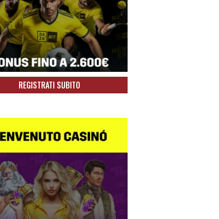
REGISTRATI SUBITO