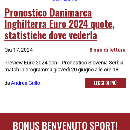
Pronostico Danimarca
Inghilterra Euro 2024 quote,
statistiche dove vederla
Giu 17, 2024
8 min di lettura
Preview Euro 2024 con il Pronostico Slovenia Serbia
match in programma giovedì 20 giugno alle ore 18.
LEGGI DI PIÙ
da
Andrea Grillo
BONUS BENVENUTO SPORT!