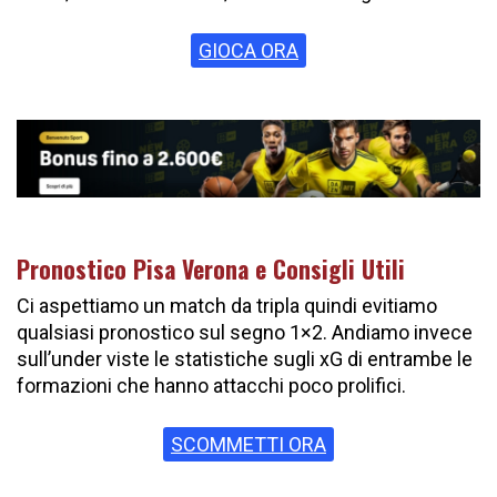
GIOCA ORA
Pronostico Pisa Verona e Consigli Utili
Ci aspettiamo un match da tripla quindi evitiamo
qualsiasi pronostico sul segno 1×2. Andiamo invece
sull’under viste le statistiche sugli xG di entrambe le
formazioni che hanno attacchi poco prolifici.
SCOMMETTI ORA