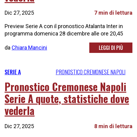
Dic 27, 2025
7 min di lettura
Preview Serie A con il pronostico Atalanta Inter in
programma domenica 28 dicembre alle ore 20,45
LEGGI DI PIÙ
da
Chiara Mancini
SERIE A
PRONOSTICO CREMONESE NAPOLI
Pronostico Cremonese Napoli
Serie A quote, statistiche dove
vederla
Dic 27, 2025
8 min di lettura