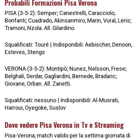
Probabili Formazioni Pisa Verona
PISA (3-5-2): Semper; Canestrelli, Caracciolo,
Bonfanti; Cuadrado, Akinsanmiro, Marin, Vural, Leris;
Tramoni, Nzola. All. Gilardino.
Squalificati: Touré | Indisponibili: Aebischer, Denoon,
Esteves, Stengs
VERONA (3-5-2): Montipò; Nunez, Nelsson, Frese;
Belghali, Serdar, Gagliardini, Bernede, Bradaric;
Giovane, Orban. All. Zanetti.
Squalificati: nessuno | Indisponibili: Al-Musrati,
Harroui, Oyegoke, Suslov
Dove vedere Pisa Verona in Tv e Streaming
Pisa-Verona, match valido per la settima giornata di