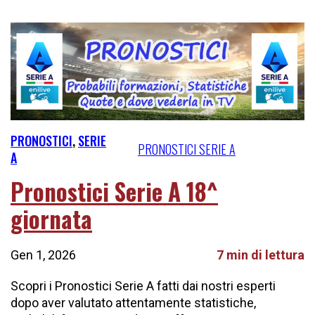
PRONOSTICI
,
SERIE
PRONOSTICI SERIE A
A
Pronostici Serie A 18^
giornata
Gen 1, 2026
7 min di lettura
Scopri i Pronostici Serie A fatti dai nostri esperti
dopo aver valutato attentamente statistiche,