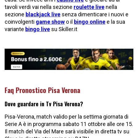
tavoli verdi vai nella sezione
roulette live
nella
sezione
blackjack live
senza dimenticare i nuovi e
coinvolgenti
game show
o il
bingo online
e la sua
variante
bingo live
su Skiller.it
Faq Pronostico Pisa Verona
Dove guardare in Tv Pisa Verona?
Pisa-Verona, match valido per la settima giornata di
Serie A è in programma sabato 11 ottobre alle ore 15.
Il match del Via del Mare sarà visibile in diretta tv su