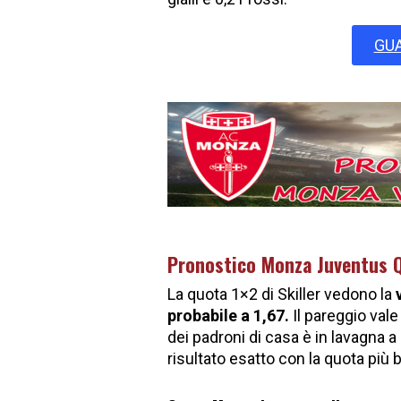
GU
Pronostico Monza Juventus 
La quota 1×2 di Skiller vedono la
v
probabile a 1,67.
Il pareggio vale
dei padroni di casa è in lavagna a 5
risultato esatto con la quota più 