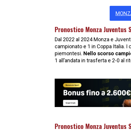
MONZA
Pronostico Monza Juventus S
Dal 2022 al 2024 Monza e Juventus
campionato e 1 in Coppa Italia. I 
piemontesi.
Nello scorso campio
1 all’andata in trasferta e 2-0 al r
Pronostico Monza Juventus S