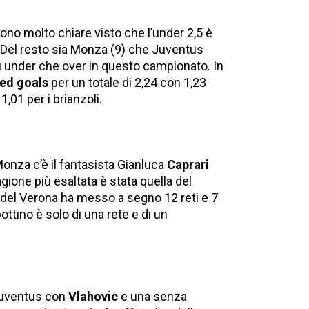
 sono molto chiare visto che l’under 2,5 è
0. Del resto sia Monza (9) che Juventus
ù under che over in questo campionato. In
ed goals
per un totale di 2,24 con 1,23
1,01 per i brianzoli.
 Monza c’è il fantasista Gianluca
Caprari
agione più esaltata è stata quella del
del Verona ha messo a segno 12 reti e 7
bottino è solo di una rete e di un
 Juventus con
Vlahovic
e una senza