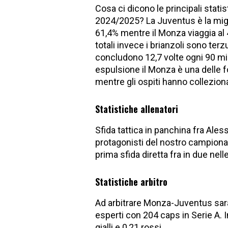
Cosa ci dicono le principali stati
2024/2025? La Juventus è la mig
61,4% mentre il Monza viaggia al 
totali invece i brianzoli sono ter
concludono 12,7 volte ogni 90 mi
espulsione il Monza è una delle 
mentre gli ospiti hanno colleziona
Statistiche allenatori
Sfida tattica in panchina fra Ale
protagonisti del nostro campionat
prima sfida diretta fra in due nelle
Statistiche arbitro
Ad arbitrare Monza-Juventus sa
esperti con 204 caps in Serie A. I
gialli e 0,21 rossi.