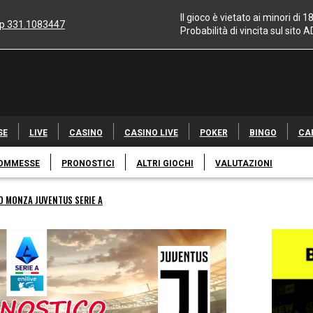
Il gioco è vietato ai minori di
p 331.1083447
Probabilità di vincita sul sito 
SE
LIVE
CASINO
CASINO LIVE
POKER
BINGO
CA
COMMESSE
PRONOSTICI
ALTRI GIOCHI
VALUTAZIONI
 MONZA JUVENTUS SERIE A