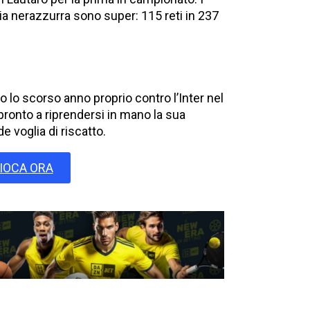
ia nerazzurra sono super: 115 reti in 237
o lo scorso anno proprio contro l’Inter nel
pronto a riprendersi in mano la sua
e voglia di riscatto.
IOCA ORA