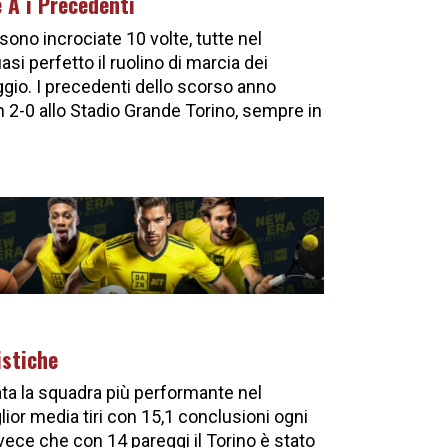
 A i Precedenti
 sono incrociate 10 volte, tutte nel
i perfetto il ruolino di marcia dei
ggio. I precedenti dello scorso anno
n 2-0 allo Stadio Grande Torino, sempre in
istiche
tata la squadra più performante nel
lior media tiri con 15,1 conclusioni ogni
vece che con 14 pareggi il Torino è stato