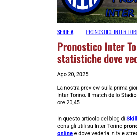
SERIE A
PRONOSTICO INTER TOR
Pronostico Inter To
statistiche dove ve
Ago 20, 2025
La nostra preview sulla prima gio
Inter Torino. Il match dello Stad
ore 20,45.
In questo articolo del blog di
Skil
consigli utili su Inter Torino
prono
online
e dove vederla in tv e str