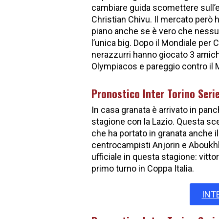
cambiare guida scomettere sull’e
Christian Chivu. Il mercato però 
piano anche se è vero che nessun 
l’unica big. Dopo il Mondiale per Cl
nerazzurri hanno giocato 3 amich
Olympiacos e pareggio contro il
Pronostico Inter Torino Serie
In casa granata è arrivato in pan
stagione con la Lazio. Questa sce
che ha portato in granata anche il 
centrocampisti Anjorin e Aboukhla
ufficiale in questa stagione: vitt
primo turno in Coppa Italia.
INT