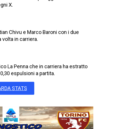
gni X.
stian Chivu e Marco Baroni con i due
 volta in carriera.
ico La Penna che in carriera ha estratto
,30 espulsioni a partita.
ARDA STATS