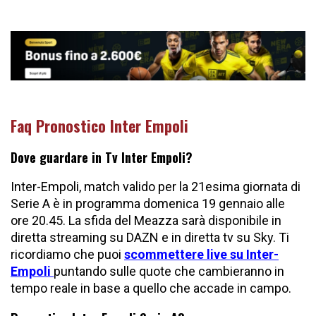
Faq Pronostico Inter Empoli
Dove guardare in Tv Inter Empoli?
Inter-Empoli, match valido per la 21esima giornata di
Serie A è in programma domenica 19 gennaio alle
ore 20.45. La sfida del Meazza sarà disponibile in
diretta streaming su DAZN e in diretta tv su Sky. Ti
ricordiamo che puoi
scommettere live su Inter-
Empoli
puntando sulle quote che cambieranno in
tempo reale in base a quello che accade in campo.