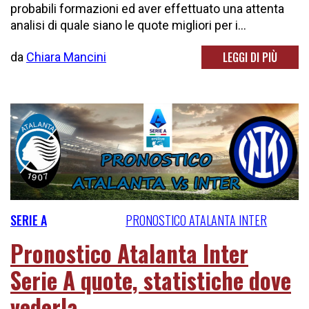
probabili formazioni ed aver effettuato una attenta
analisi di quale siano le quote migliori per i…
LEGGI DI PIÙ
da
Chiara Mancini
SERIE A
PRONOSTICO ATALANTA INTER
Pronostico Atalanta Inter
Serie A quote, statistiche dove
vederla