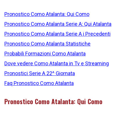
Pronostico Como Atalanta: Qui Como
Pronostico Como Atalanta Serie A: Qui Atalanta
Pronostico Como Atalanta Serie A i Precedenti
Pronostico Como Atalanta Statistiche
Probabili Formazioni Como Atalanta
Dove vedere Como Atalanta in Tv e Streaming
Pronostici Serie A 22^ Giornata
Faq Pronostico Como Atalanta
Pronostico Como Atalanta: Qui Como
La squadra di Fabregas è sulla bocca di tutti sia per
essere la migliore delle 3 neopromosse in classifica
sia per i vari rumors di mercato che accostano