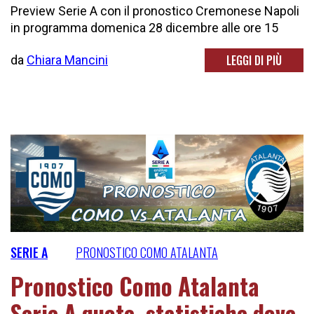
Preview Serie A con il pronostico Cremonese Napoli
in programma domenica 28 dicembre alle ore 15
LEGGI DI PIÙ
da
Chiara Mancini
SERIE A
PRONOSTICO COMO ATALANTA
Pronostico Como Atalanta
Serie A quote, statistiche dove