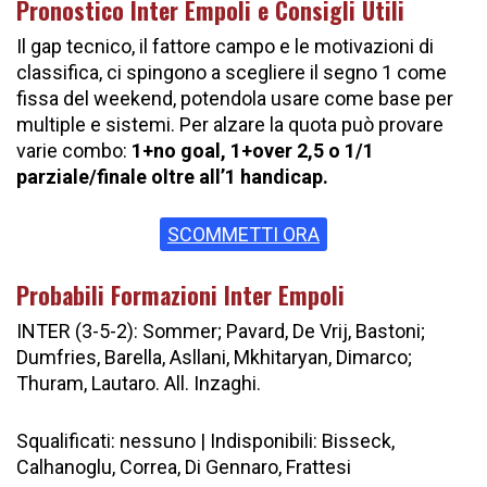
Pronostico Inter Empoli e Consigli Utili
Il gap tecnico, il fattore campo e le motivazioni di
classifica, ci spingono a scegliere il segno 1 come
fissa del weekend, potendola usare come base per
multiple e sistemi. Per alzare la quota può provare
varie combo:
1+no goal, 1+over 2,5 o 1/1
parziale/finale oltre all’1 handicap.
SCOMMETTI ORA
Probabili Formazioni Inter Empoli
INTER (3-5-2): Sommer; Pavard, De Vrij, Bastoni;
Dumfries, Barella, Asllani, Mkhitaryan, Dimarco;
Thuram, Lautaro. All. Inzaghi.
Squalificati: nessuno | Indisponibili: Bisseck,
Calhanoglu, Correa, Di Gennaro, Frattesi