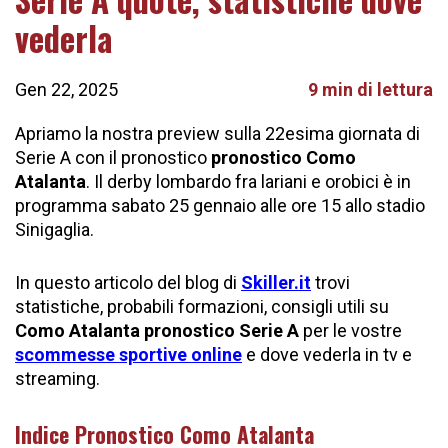
vederla
Gen 22, 2025
9 min di lettura
Apriamo la nostra preview sulla 22esima giornata di
Serie A con il pronostico
pronostico Como
Atalanta
. Il derby lombardo fra lariani e orobici è in
programma sabato 25 gennaio alle ore 15 allo stadio
Sinigaglia.
In questo articolo del blog di
Skiller.it
trovi
statistiche, probabili formazioni, consigli utili su
Como Atalanta pronostico Serie A
per le vostre
scommesse sportive online
e dove vederla in tv e
streaming.
Indice Pronostico Como Atalanta