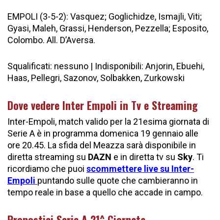
EMPOLI (3-5-2): Vasquez; Goglichidze, Ismajli, Viti;
Gyasi, Maleh, Grassi, Henderson, Pezzella; Esposito,
Colombo. All. D’Aversa.
Squalificati: nessuno | Indisponibili: Anjorin, Ebuehi,
Haas, Pellegri, Sazonov, Solbakken, Zurkowski
Dove vedere Inter Empoli in Tv e Streaming
Inter-Empoli, match valido per la 21esima giornata di
Serie A è in programma domenica 19 gennaio alle
ore 20.45. La sfida del Meazza sarà disponibile in
diretta streaming su
DAZN
e in diretta tv su
Sky
. Ti
ricordiamo che puoi
scommettere live su Inter-
Empoli
puntando sulle quote che cambieranno in
tempo reale in base a quello che accade in campo.
Pronostici Serie A 21^ Giornata