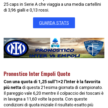
25 caps in Serie A che viaggia a una media cartellini
di 3,96 gialli e 0,13 rossi.
GUARDA STATS
Pronostico Inter Empoli Quote
Con una quota di 1,25 sull’1×2 l’Inter è la favorita
più netta
di questa 21esima giornata di campionato.
Il pareggio vale 6,20 mentre il colpaccio dei toscani è
in lavagna a 11,60 volte la posta. Con queste
condizioni di quota iniziale il risultato esatto più