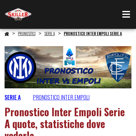
PRONOSTICI
SERIE A
PRONOSTICO INTER EMPOLI SERIE A
SERIE A
PRONOSTICO INTER EMPOLI
Pronostico Inter Empoli Serie
A quote, statistiche dove
vederla