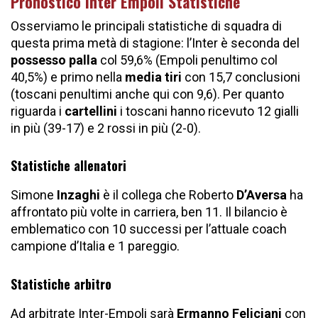
Pronostico Inter Empoli Statistiche
Osserviamo le principali statistiche di squadra di
questa prima metà di stagione: l’Inter è seconda del
possesso palla
col 59,6% (Empoli penultimo col
40,5%) e primo nella
media tiri
con 15,7 conclusioni
(toscani penultimi anche qui con 9,6). Per quanto
riguarda i
cartellini
i toscani hanno ricevuto 12 gialli
in più (39-17) e 2 rossi in più (2-0).
Statistiche allenatori
Simone
Inzaghi
è il collega che Roberto
D’Aversa
ha
affrontato più volte in carriera, ben 11. Il bilancio è
emblematico con 10 successi per l’attuale coach
campione d’Italia e 1 pareggio.
Statistiche arbitro
Ad arbitrate Inter-Empoli sarà
Ermanno Feliciani
con