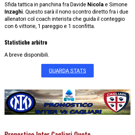
Sfida tattica in panchina fra Davide
Nicola
e Simone
Inzaghi
. Questo sarà il nono scontro diretto fra i due
allenatori col coach interista che guida il conteggio
con 6 vittorie, 1 pareggio e 1 sconfitta.
Statistiche arbitro
A breve disponibili.
GUARDA STATS
Pronostico Inter Cagliari Quote