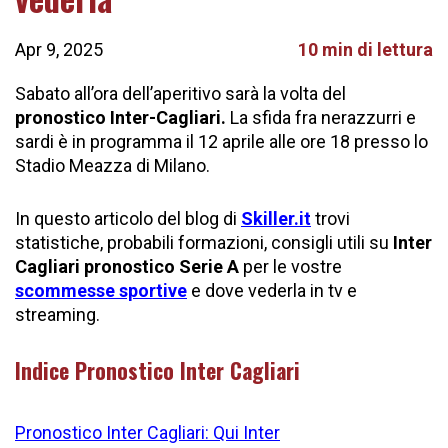
Apr 9, 2025
10 min di lettura
Sabato all’ora dell’aperitivo sarà la volta del
pronostico Inter-Cagliari.
La sfida fra nerazzurri e
sardi è in programma il 12 aprile alle ore 18 presso lo
Stadio Meazza di Milano.
In questo articolo del blog di
Skiller.it
trovi
statistiche, probabili formazioni, consigli utili su
Inter
Cagliari
pronostico Serie A
per le vostre
scommesse sportive
e dove vederla in tv e
streaming.
Indice Pronostico Inter Cagliari
Pronostico Inter Cagliari: Qui Inter