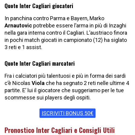
Quote Inter Cagliari giocatori
In panchina contro Parma e Bayern, Marko
Arnautovic
potrebbe essere l’arma in più di Inzaghi
nella gara interna contro il Cagliari. L’austriaco finora
in pochi match giocati in campionato (12) ha siglato
3 reti e 1 assist.
Quote Inter Cagliari marcatori
Fra i calciatori più talentuosi e più in forma dei sardi
c’è Nicolas
Viola
che ha segnato 2 reti nelle ultime 4
partite. E’ lui il giocatore che suggeriamo per le tue
scommesse sui players degli ospiti.
ISCRIVITI BONUS 50€
Pronostico Inter Cagliari e Consigli Utili