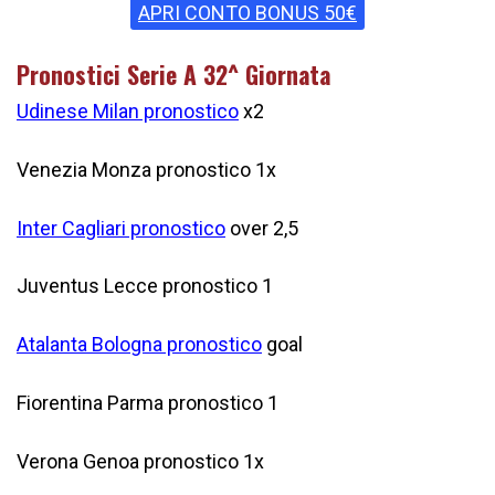
APRI CONTO BONUS 50€
Pronostici Serie A 32^ Giornata
Udinese Milan pronostico
x2
Venezia Monza pronostico 1x
Inter Cagliari pronostico
over 2,5
Juventus Lecce pronostico 1
Atalanta Bologna pronostico
goal
Fiorentina Parma pronostico 1
Verona Genoa pronostico 1x