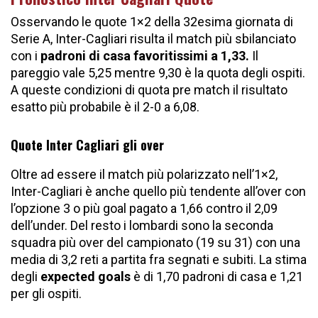
Osservando le quote 1×2 della 32esima giornata di
Serie A, Inter-Cagliari risulta il match più sbilanciato
con i
padroni di casa favoritissimi a 1,33.
Il
pareggio vale 5,25 mentre 9,30 è la quota degli ospiti.
A queste condizioni di quota pre match il risultato
esatto più probabile è il 2-0 a 6,08.
Quote Inter Cagliari gli over
Oltre ad essere il match più polarizzato nell’1×2,
Inter-Cagliari è anche quello più tendente all’over con
l’opzione 3 o più goal pagato a 1,66 contro il 2,09
dell’under. Del resto i lombardi sono la seconda
squadra più over del campionato (19 su 31) con una
media di 3,2 reti a partita fra segnati e subiti. La stima
degli
expected goals
è di 1,70 padroni di casa e 1,21
per gli ospiti.