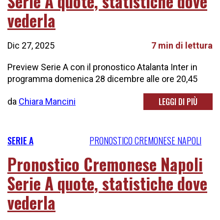
Serie A quote, statistiche dove
vederla
Dic 27, 2025
7 min di lettura
Preview Serie A con il pronostico Atalanta Inter in
programma domenica 28 dicembre alle ore 20,45
LEGGI DI PIÙ
da
Chiara Mancini
SERIE A
PRONOSTICO CREMONESE NAPOLI
Pronostico Cremonese Napoli
Serie A quote, statistiche dove
vederla