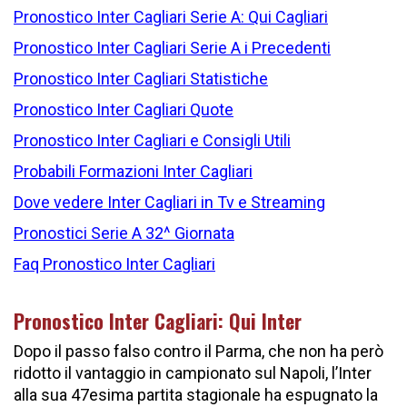
Pronostico Inter Cagliari Serie A: Qui Cagliari
Pronostico Inter Cagliari Serie A i Precedenti
Pronostico Inter Cagliari Statistiche
Pronostico Inter Cagliari Quote
Pronostico Inter Cagliari e Consigli Utili
Probabili Formazioni Inter Cagliari
Dove vedere Inter Cagliari in Tv e Streaming
Pronostici Serie A 32^ Giornata
Faq Pronostico Inter Cagliari
Pronostico Inter Cagliari: Qui Inter
Dopo il passo falso contro il Parma, che non ha però
ridotto il vantaggio in campionato sul Napoli, l’Inter
alla sua 47esima partita stagionale ha espugnato la