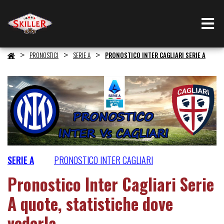
PRONOSTICI
SERIE A
PRONOSTICO INTER CAGLIARI SERIE A
SERIE A
PRONOSTICO INTER CAGLIARI
Pronostico Inter Cagliari Serie
A quote, statistiche dove
vederla