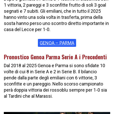
1 vittoria, 2 pareggi e 3 sconfitte frutto di soli 3 goal
segnati e 7 subiti. Gli emiliani, che in tutto il 2025
hanno vinto una sola volta in trasferta, prima della
sosta hanno perso uno scontro diretto importante in
casa del Lecce per 1-0.
GENOA – PARMA
Pronostico Genoa Parma Serie A i Precedenti
Dal 2018 al 2025 Genoa e Parma si sono sfidate 10
volte di cui 8 in Serie A e 2 in Serie B. Il bilancio
pende dalla parte degli emiliani con 6 vittorie, 3
sconfitte e un pareggio. Nello scorso campionato
perà doppia vittoria dei rossoblu sempre per 1-0 sia
al Tardini che al Marassi.