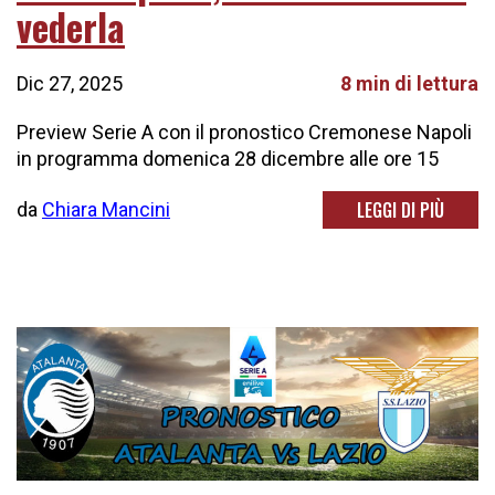
vederla
Dic 27, 2025
8 min di lettura
Preview Serie A con il pronostico Cremonese Napoli
in programma domenica 28 dicembre alle ore 15
LEGGI DI PIÙ
da
Chiara Mancini