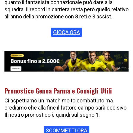
quanto il fantasista connazionale può dare alla
squadra. Il record in carriera resta però quello relativo
all’anno della promozione con 8 reti e 3 assist.
GIOCA ORA
Pronostico Genoa Parma e Consigli Utili
Ci aspettiamo un match molto combattuto ma
crediamo che alla fine il fattore campo sarà decisivo.
Il nostro pronostico è quindi sul segno 1.
SCOMMETTI ORA