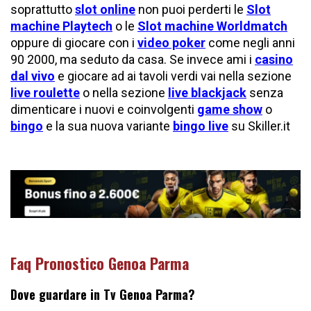
soprattutto
slot online
non puoi perderti le
Slot
machine Playtech
o le
Slot machine Worldmatch
oppure di giocare con i
video poker
come negli anni
90 2000, ma seduto da casa. Se invece ami i
casino
dal vivo
e giocare ad ai tavoli verdi vai nella sezione
live roulette
o nella sezione
live blackjack
senza
dimenticare i nuovi e coinvolgenti
game show
o
bingo
e la sua nuova variante
bingo live
su Skiller.it
Faq Pronostico Genoa Parma
Dove guardare in Tv Genoa Parma?