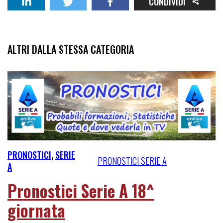
CONDIVIDI
ALTRI DALLA STESSA CATEGORIA
PRONOSTICI
,
SERIE
PRONOSTICI SERIE A
A
Pronostici Serie A 18^
giornata