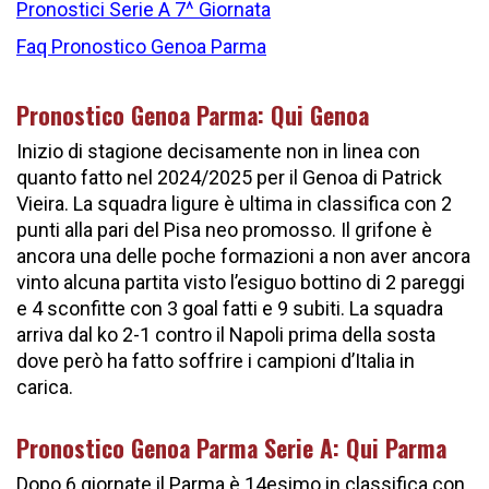
Pronostici Serie A 7^ Giornata
Faq Pronostico Genoa Parma
Pronostico Genoa Parma: Qui Genoa
Inizio di stagione decisamente non in linea con
quanto fatto nel 2024/2025 per il Genoa di Patrick
Vieira. La squadra ligure è ultima in classifica con 2
punti alla pari del Pisa neo promosso. Il grifone è
ancora una delle poche formazioni a non aver ancora
vinto alcuna partita visto l’esiguo bottino di 2 pareggi
e 4 sconfitte con 3 goal fatti e 9 subiti. La squadra
arriva dal ko 2-1 contro il Napoli prima della sosta
dove però ha fatto soffrire i campioni d’Italia in
carica.
Pronostico Genoa Parma Serie A: Qui Parma
Dopo 6 giornate il Parma è 14esimo in classifica con