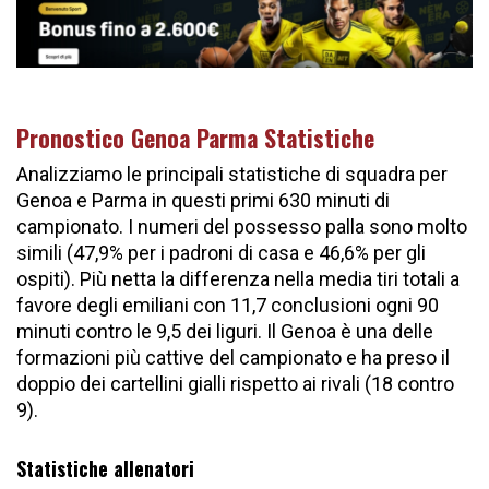
Pronostico Genoa Parma Statistiche
Analizziamo le principali statistiche di squadra per
Genoa e Parma in questi primi 630 minuti di
campionato. I numeri del possesso palla sono molto
simili (47,9% per i padroni di casa e 46,6% per gli
ospiti). Più netta la differenza nella media tiri totali a
favore degli emiliani con 11,7 conclusioni ogni 90
minuti contro le 9,5 dei liguri. Il Genoa è una delle
formazioni più cattive del campionato e ha preso il
doppio dei cartellini gialli rispetto ai rivali (18 contro
9).
Statistiche allenatori