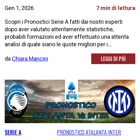
Gen 1, 2026
7 min di lettura
Scopri i Pronostici Serie A fatti dai nostri esperti
dopo aver valutato attentamente statistiche,
probabili formazioni ed aver effettuato una attenta
analisi di quale siano le quote migliori per i…
LEGGI DI PIÙ
da
Chiara Mancini
SERIE A
PRONOSTICO ATALANTA INTER