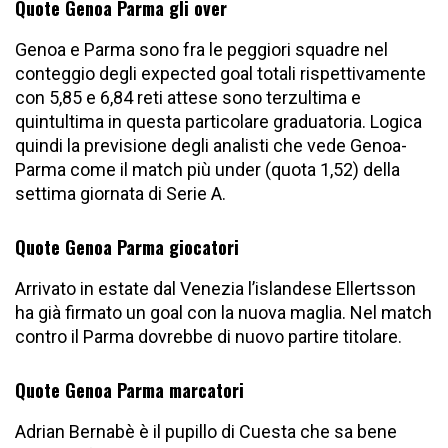
Quote Genoa Parma gli over
Genoa e Parma sono fra le peggiori squadre nel
conteggio degli expected goal totali rispettivamente
con 5,85 e 6,84 reti attese sono terzultima e
quintultima in questa particolare graduatoria. Logica
quindi la previsione degli analisti che vede Genoa-
Parma come il match più under (quota 1,52) della
settima giornata di Serie A.
Quote Genoa Parma giocatori
Arrivato in estate dal Venezia l’islandese Ellertsson
ha già firmato un goal con la nuova maglia. Nel match
contro il Parma dovrebbe di nuovo partire titolare.
Quote Genoa Parma marcatori
Adrian Bernabè è il pupillo di Cuesta che sa bene