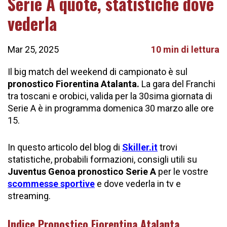
Serie A quote, statistiche dove
vederla
Mar 25, 2025
10 min di lettura
Il big match del weekend di campionato è sul
pronostico Fiorentina Atalanta.
La gara del Franchi
tra toscani e orobici, valida per la 30sima giornata di
Serie A è in programma domenica 30 marzo alle ore
15.
In questo articolo del blog di
Skiller.it
trovi
statistiche, probabili formazioni, consigli utili su
Juventus Genoa
pronostico Serie A
per le vostre
scommesse sportive
e dove vederla in tv e
streaming.
Indice Pronostico Fiorentina Atalanta