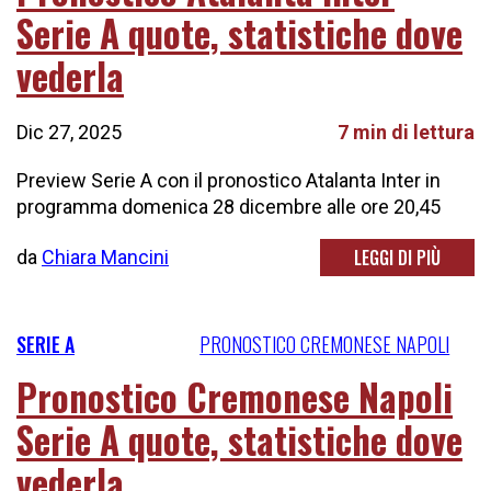
Serie A quote, statistiche dove
vederla
Dic 27, 2025
7 min di lettura
Preview Serie A con il pronostico Atalanta Inter in
programma domenica 28 dicembre alle ore 20,45
LEGGI DI PIÙ
da
Chiara Mancini
SERIE A
PRONOSTICO CREMONESE NAPOLI
Pronostico Cremonese Napoli
Serie A quote, statistiche dove
vederla