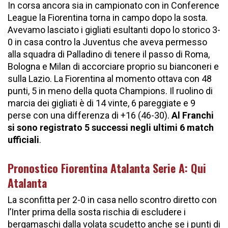
In corsa ancora sia in campionato con in Conference
League la Fiorentina torna in campo dopo la sosta.
Avevamo lasciato i gigliati esultanti dopo lo storico 3-
0 in casa contro la Juventus che aveva permesso
alla squadra di Palladino di tenere il passo di Roma,
Bologna e Milan di accorciare proprio su bianconeri e
sulla Lazio. La Fiorentina al momento ottava con 48
punti, 5 in meno della quota Champions. Il ruolino di
marcia dei gigliati è di 14 vinte, 6 pareggiate e 9
perse con una differenza di +16 (46-30).
Al Franchi
si sono registrato 5 successi negli ultimi 6 match
ufficiali
.
Pronostico Fiorentina Atalanta Serie A: Qui
Atalanta
La sconfitta per 2-0 in casa nello scontro diretto con
l’Inter prima della sosta rischia di escludere i
bergamaschi dalla volata scudetto anche se i punti di