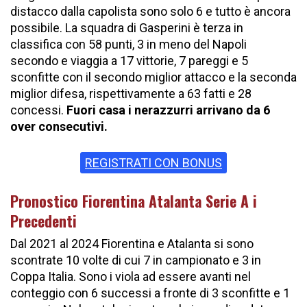
distacco dalla capolista sono solo 6 e tutto è ancora
possibile. La squadra di Gasperini è terza in
classifica con 58 punti, 3 in meno del Napoli
secondo e viaggia a 17 vittorie, 7 pareggi e 5
sconfitte con il secondo miglior attacco e la seconda
miglior difesa, rispettivamente a 63 fatti e 28
concessi.
Fuori casa i nerazzurri arrivano da 6
over consecutivi.
REGISTRATI CON BONUS
Pronostico Fiorentina Atalanta Serie A i
Precedenti
Dal 2021 al 2024 Fiorentina e Atalanta si sono
scontrate 10 volte di cui 7 in campionato e 3 in
Coppa Italia. Sono i viola ad essere avanti nel
conteggio con 6 successi a fronte di 3 sconfitte e 1