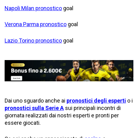
Napoli Milan pronostico
goal
Verona Parma pronostico
goal
Lazio Torino pronostico
goal
Dai uno sguardo anche ai
pronostici degli esperti
o i
pronostici sulla Serie A
sui principali incontri di
giornata realizzati dai nostri esperti e pronti per
essere giocati.