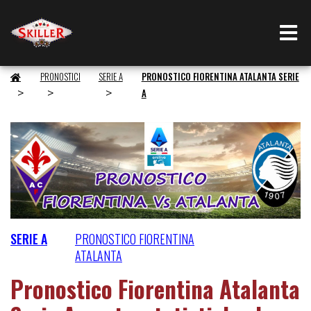
PRONOSTICI
SERIE A
PRONOSTICO FIORENTINA ATALANTA SERIE
A
SERIE A
PRONOSTICO FIORENTINA
ATALANTA
Pronostico Fiorentina Atalanta