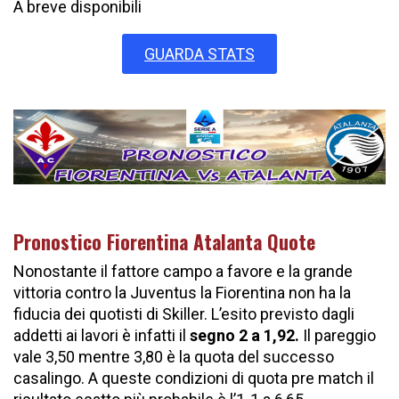
A breve disponibili
GUARDA STATS
Pronostico Fiorentina Atalanta Quote
Nonostante il fattore campo a favore e la grande
vittoria contro la Juventus la Fiorentina non ha la
fiducia dei quotisti di Skiller. L’esito previsto dagli
addetti ai lavori è infatti il
segno 2 a 1,92.
Il pareggio
vale 3,50 mentre 3,80 è la quota del successo
casalingo. A queste condizioni di quota pre match il