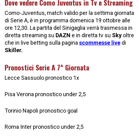
Dove vedere Como Juventus in Tv e Streaming
Como-Juventus, match valido per la settima giornata
di Serie A, è in programma domenica 19 ottobre alle
ore 12,30. La partita del Sinigaglia verrà trasmessa in
diretta streaming su
DAZN
e in diretta tv su
Sky
oltre
che in live betting sulla pagina
scommesse live
di
Skiller.
Pronostici Serie A 7^ Giornata
Lecce Sassuolo pronostico 1x
Pisa Verona pronostico under 2,5
Torinio Napoli pronostico goal
Roma Inter pronostico under 2,5