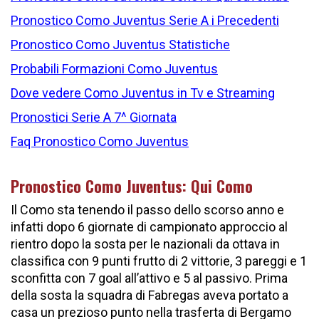
Pronostico Como Juventus Serie A i Precedenti
Pronostico Como Juventus Statistiche
Probabili Formazioni Como Juventus
Dove vedere Como Juventus in Tv e Streaming
Pronostici Serie A 7^ Giornata
Faq Pronostico Como Juventus
Pronostico Como Juventus: Qui Como
Il Como sta tenendo il passo dello scorso anno e
infatti dopo 6 giornate di campionato approccio al
rientro dopo la sosta per le nazionali da ottava in
classifica con 9 punti frutto di 2 vittorie, 3 pareggi e 1
sconfitta con 7 goal all’attivo e 5 al passivo. Prima
della sosta la squadra di Fabregas aveva portato a
casa un prezioso punto nella trasferta di Bergamo