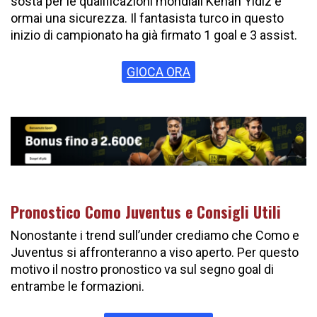
sosta per le qualificazioni mondiali Kenan Yldiz è
ormai una sicurezza. Il fantasista turco in questo
inizio di campionato ha già firmato 1 goal e 3 assist.
GIOCA ORA
Pronostico Como Juventus e Consigli Utili
Nonostante i trend sull’under crediamo che Como e
Juventus si affronteranno a viso aperto. Per questo
motivo il nostro pronostico va sul segno goal di
entrambe le formazioni.