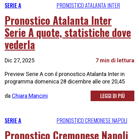
SERIE A
PRONOSTICO ATALANTA INTER
Pronostico Atalanta Inter
Serie A quote, statistiche dove
vederla
Dic 27, 2025
7 min di lettura
Preview Serie A con il pronostico Atalanta Inter in
programma domenica 28 dicembre alle ore 20,45
LEGGI DI PIÙ
da
Chiara Mancini
SERIE A
PRONOSTICO CREMONESE NAPOLI
Pronostico Cremonese Napoli