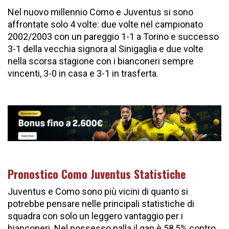
Nel nuovo millennio Como e Juventus si sono
affrontate solo 4 volte: due volte nel campionato
2002/2003 con un pareggio 1-1 a Torino e successo
3-1 della vecchia signora al Sinigaglia e due volte
nella scorsa stagione con i bianconeri sempre
vincenti, 3-0 in casa e 3-1 in trasferta.
Pronostico Como Juventus Statistiche
Juventus e Como sono più vicini di quanto si
potrebbe pensare nelle principali statistiche di
squadra con solo un leggero vantaggio per i
bianconeri. Nel possesso palla il gap è 58,5% contro