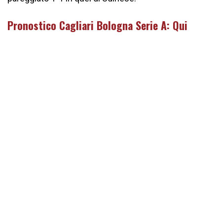
Pronostico Cagliari Bologna Serie A: Qui
Bologna
Sull’isola sbarca il Bologna di Italiano che dopo un
inizio un pò difficoltoso sembra in ripresa. Con
l’ultimo successo 4-0 in casa contro il Pisa il team
emiliano è salito al settimo posto con 10 punti, frutto
di 3 vittorie, 1 pareggio e 2 sconfitte con 9 goal fatti e
5 subiti. Interessante notare come il Bologna non
vinca da 4 trasferte in competizioni ufficiali.
CAGLIARI – BOLOGNA
Pronostico Cagliari Bologna Serie A i
Precedenti
Negli ultimi 5 anni Cagliari e Bologna si sono