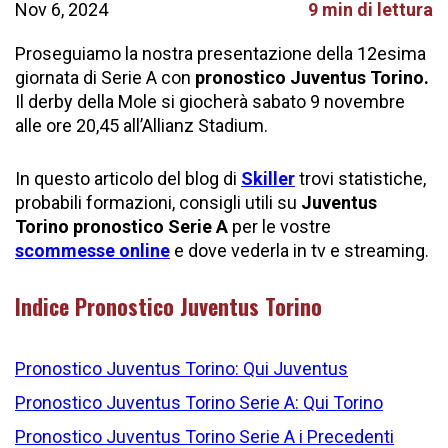
Nov 6, 2024
9 min di lettura
Proseguiamo la nostra presentazione della 12esima
giornata di Serie A con
pronostico Juventus Torino.
Il derby della Mole si giocherà sabato 9 novembre
alle ore 20,45 all’Allianz Stadium.
In questo articolo del blog di
Skiller
trovi statistiche,
probabili formazioni, consigli utili su
Juventus
Torino pronostico Serie A
per le vostre
scommesse online
e dove vederla in tv e streaming.
Indice Pronostico Juventus Torino
Pronostico Juventus Torino: Qui Juventus
Pronostico Juventus Torino Serie A: Qui Torino
Pronostico Juventus Torino Serie A i Precedenti