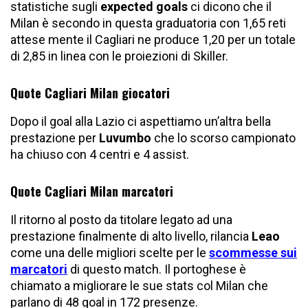
statistiche sugli
expected goals
ci dicono che il
Milan è secondo in questa graduatoria con 1,65 reti
attese mente il Cagliari ne produce 1,20 per un totale
di 2,85 in linea con le proiezioni di Skiller.
Quote Cagliari Milan giocatori
Dopo il goal alla Lazio ci aspettiamo un’altra bella
prestazione per
Luvumbo
che lo scorso campionato
ha chiuso con 4 centri e 4 assist.
Quote Cagliari Milan marcatori
Il ritorno al posto da titolare legato ad una
prestazione finalmente di alto livello, rilancia
Leao
come una delle migliori scelte per le
scommesse sui
marcatori
di questo match. Il portoghese è
chiamato a migliorare le sue stats col Milan che
parlano di 48 goal in 172 presenze.