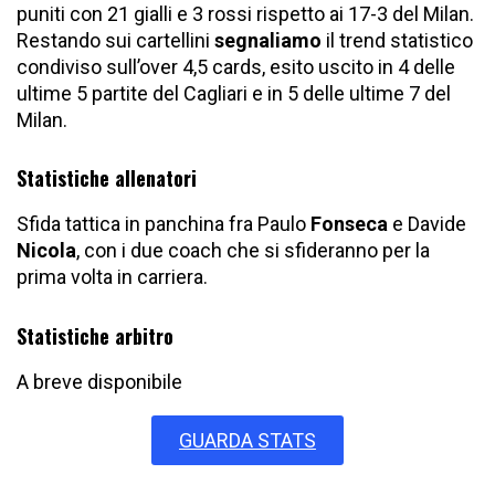
puniti con 21 gialli e 3 rossi rispetto ai 17-3 del Milan.
Restando sui cartellini
segnaliamo
il trend statistico
condiviso sull’over 4,5 cards, esito uscito in 4 delle
ultime 5 partite del Cagliari e in 5 delle ultime 7 del
Milan.
Statistiche allenatori
Sfida tattica in panchina fra Paulo
Fonseca
e Davide
Nicola
, con i due coach che si sfideranno per la
prima volta in carriera.
Statistiche arbitro
A breve disponibile
GUARDA STATS