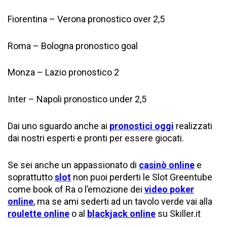
Fiorentina – Verona pronostico over 2,5
Roma – Bologna pronostico goal
Monza – Lazio pronostico 2
Inter – Napoli pronostico under 2,5
Dai uno sguardo anche ai
pronostici oggi
realizzati
dai nostri esperti e pronti per essere giocati.
Se sei anche un appassionato di
casinò online
e
soprattutto
slot
non puoi perderti le Slot Greentube
come book of Ra o l’emozione dei
video poker
online
, ma se ami sederti ad un tavolo verde vai alla
roulette online
o al
blackjack online
su Skiller.it