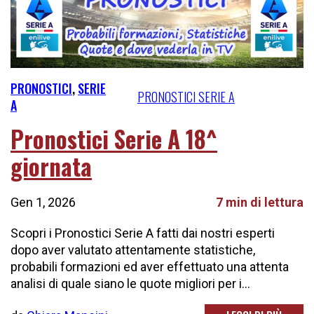
PRONOSTICI
,
SERIE
PRONOSTICI SERIE A
A
Pronostici Serie A 18^
giornata
Gen 1, 2026
7 min di lettura
Scopri i Pronostici Serie A fatti dai nostri esperti
dopo aver valutato attentamente statistiche,
probabili formazioni ed aver effettuato una attenta
analisi di quale siano le quote migliori per i…