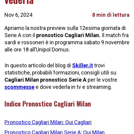
Nov 6, 2024
8 min di lettura
Apriamo la nostra preview sulla 12esima giornata di
Serie A con il
pronostico Cagliari Milan.
Il match fra
sardi e rossoneri è in programma sabato 9 novembre
alle ore 18 all’Unipol Domus.
In questo articolo del blog di
Skiller.it
trovi
statistiche, probabili formazioni, consigli utili su
Cagliari Milan pronostico Serie A
per le vostre
scommesse
e dove vederla in tv e streaming.
Indice Pronostico Cagliari Milan
Pronostico Cagliari Milan: Qui Cagliari
Pronostico Cagliari Milan Serie A: Qui Milan