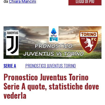
LEGGI DI PIÙ
da
Chiara Mancini
SERIE A
PRONOSTICO JUVENTUS TORINO
Pronostico Juventus Torino
Serie A quote, statistiche dove
vederla