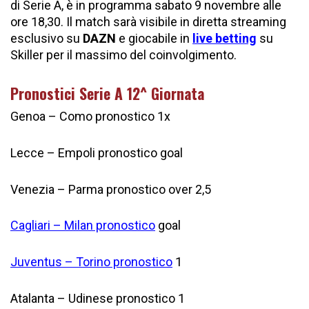
di Serie A, è in programma sabato 9 novembre alle
ore 18,30. Il match sarà visibile in diretta streaming
esclusivo su
DAZN
e giocabile in
live betting
su
Skiller per il massimo del coinvolgimento.
Pronostici Serie A 12^ Giornata
Genoa – Como pronostico 1x
Lecce – Empoli pronostico goal
Venezia – Parma pronostico over 2,5
Cagliari – Milan pronostico
goal
Juventus – Torino pronostico
1
Atalanta – Udinese pronostico 1