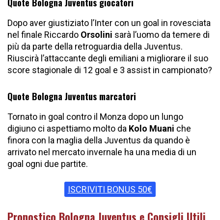
Quote Bologna Juventus giocatori
Dopo aver giustiziato l’Inter con un goal in rovesciata
nel finale Riccardo
Orsolini
sarà l’uomo da temere di
più da parte della retroguardia della Juventus.
Riuscirà l’attaccante degli emiliani a migliorare il suo
score stagionale di 12 goal e 3 assist in campionato?
Quote Bologna Juventus marcatori
Tornato in goal contro il Monza dopo un lungo
digiuno ci aspettiamo molto da
Kolo Muani
che
finora con la maglia della Juventus da quando è
arrivato nel mercato invernale ha una media di un
goal ogni due partite.
ISCRIVITI BONUS 50€
Pronostico Bologna Juventus e Consigli Utili