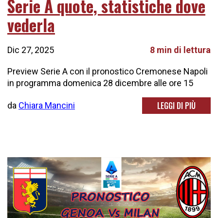
Serie A quote, statistiche dove
vederla
Dic 27, 2025
8 min di lettura
Preview Serie A con il pronostico Cremonese Napoli
in programma domenica 28 dicembre alle ore 15
LEGGI DI PIÙ
da
Chiara Mancini