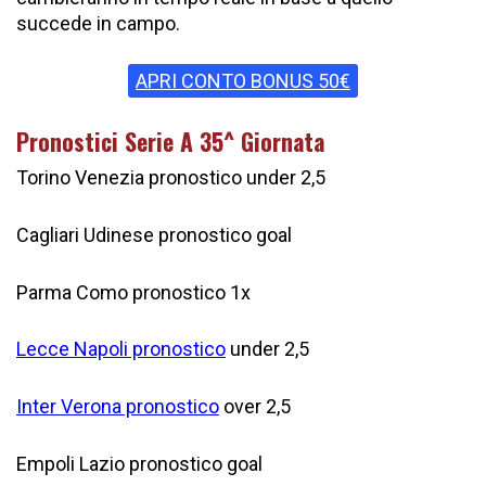
succede in campo.
APRI CONTO BONUS 50€
Pronostici Serie A 35^ Giornata
Torino Venezia pronostico under 2,5
Cagliari Udinese pronostico goal
Parma Como pronostico 1x
Lecce Napoli pronostico
under 2,5
Inter Verona pronostico
over 2,5
Empoli Lazio pronostico goal