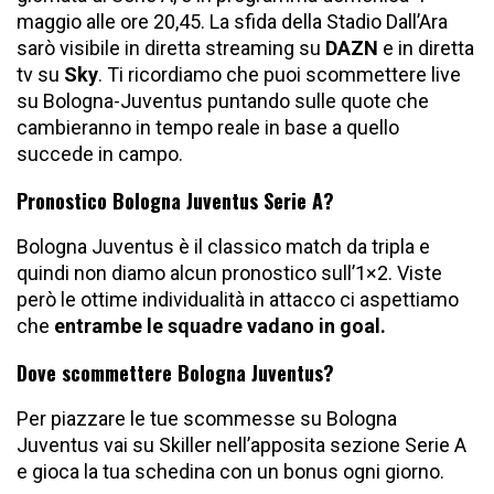
maggio alle ore 20,45. La sfida della Stadio Dall’Ara
sarò visibile in diretta streaming su
DAZN
e in diretta
tv su
Sky
. Ti ricordiamo che puoi scommettere live
su Bologna-Juventus puntando sulle quote che
cambieranno in tempo reale in base a quello
succede in campo.
Pronostico Bologna Juventus Serie A?
Bologna Juventus è il classico match da tripla e
quindi non diamo alcun pronostico sull’1×2. Viste
però le ottime individualità in attacco ci aspettiamo
che
entrambe le squadre vadano in goal.
Dove scommettere
Bologna Juventus
?
Per piazzare le tue scommesse su Bologna
Juventus vai su Skiller nell’apposita sezione Serie A
e gioca la tua schedina con un bonus ogni giorno.