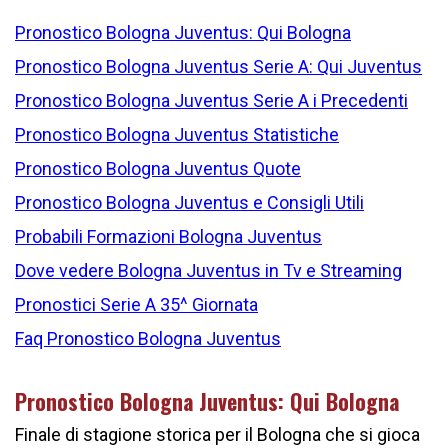
Pronostico Bologna Juventus: Qui Bologna
Pronostico Bologna Juventus Serie A: Qui Juventus
Pronostico Bologna Juventus Serie A i Precedenti
Pronostico Bologna Juventus Statistiche
Pronostico Bologna Juventus Quote
Pronostico Bologna Juventus e Consigli Utili
Probabili Formazioni Bologna Juventus
Dove vedere Bologna Juventus in Tv e Streaming
Pronostici Serie A 35^ Giornata
Faq Pronostico Bologna Juventus
Pronostico Bologna Juventus: Qui Bologna
Finale di stagione storica per il Bologna che si gioca