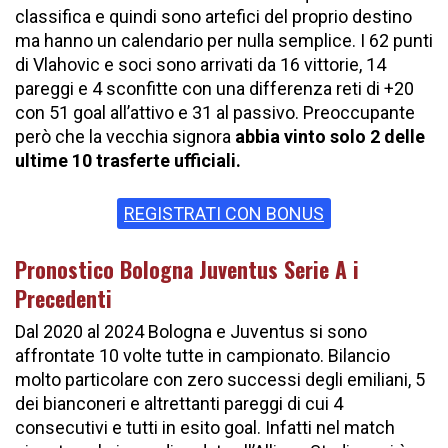
classifica e quindi sono artefici del proprio destino
ma hanno un calendario per nulla semplice. I 62 punti
di Vlahovic e soci sono arrivati da 16 vittorie, 14
pareggi e 4 sconfitte con una differenza reti di +20
con 51 goal all’attivo e 31 al passivo. Preoccupante
però che la vecchia signora
abbia vinto solo 2 delle
ultime 10 trasferte ufficiali.
REGISTRATI CON BONUS
Pronostico Bologna Juventus Serie A i
Precedenti
Dal 2020 al 2024 Bologna e Juventus si sono
affrontate 10 volte tutte in campionato. Bilancio
molto particolare con zero successi degli emiliani, 5
dei bianconeri e altrettanti pareggi di cui 4
consecutivi e tutti in esito goal. Infatti nel match