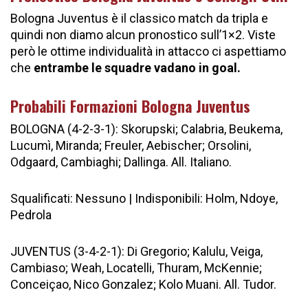
Bologna Juventus è il classico match da tripla e
quindi non diamo alcun pronostico sull’1×2. Viste
però le ottime individualità in attacco ci aspettiamo
che
entrambe le squadre vadano in goal.
Probabili Formazioni Bologna Juventus
BOLOGNA (4-2-3-1): Skorupski; Calabria, Beukema,
Lucumì, Miranda; Freuler, Aebischer; Orsolini,
Odgaard, Cambiaghi; Dallinga. All. Italiano.
Squalificati: Nessuno | Indisponibili: Holm, Ndoye,
Pedrola
JUVENTUS (3-4-2-1): Di Gregorio; Kalulu, Veiga,
Cambiaso; Weah, Locatelli, Thuram, McKennie;
Conceiçao, Nico Gonzalez; Kolo Muani. All. Tudor.