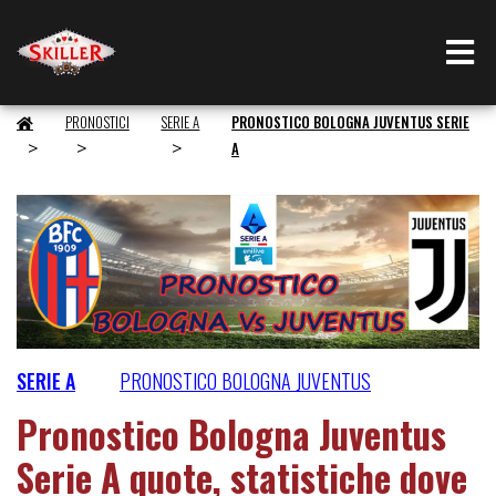
PRONOSTICI
SERIE A
PRONOSTICO BOLOGNA JUVENTUS SERIE
A
SERIE A
PRONOSTICO BOLOGNA JUVENTUS
Pronostico Bologna Juventus
Serie A quote, statistiche dove