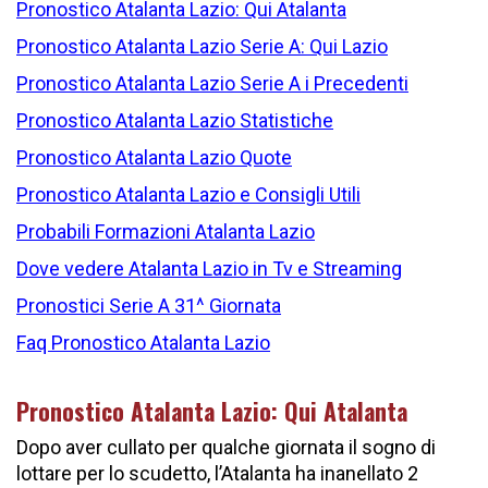
Pronostico Atalanta Lazio: Qui Atalanta
Pronostico Atalanta Lazio Serie A: Qui Lazio
Pronostico Atalanta Lazio Serie A i Precedenti
Pronostico Atalanta Lazio Statistiche
Pronostico Atalanta Lazio Quote
Pronostico Atalanta Lazio e Consigli Utili
Probabili Formazioni Atalanta Lazio
Dove vedere Atalanta Lazio in Tv e Streaming
Pronostici Serie A 31^ Giornata
Faq Pronostico Atalanta Lazio
Pronostico Atalanta Lazio: Qui Atalanta
Dopo aver cullato per qualche giornata il sogno di
lottare per lo scudetto, l’Atalanta ha inanellato 2