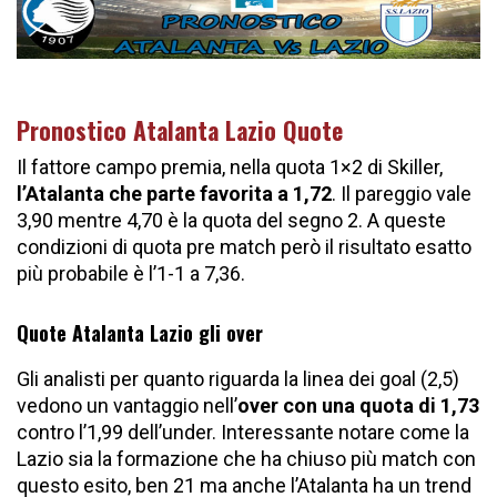
Pronostico Atalanta Lazio Quote
Il fattore campo premia, nella quota 1×2 di Skiller,
l’Atalanta che parte favorita a 1,72
. Il pareggio vale
3,90 mentre 4,70 è la quota del segno 2. A queste
condizioni di quota pre match però il risultato esatto
più probabile è l’1-1 a 7,36.
Quote Atalanta Lazio gli over
Gli analisti per quanto riguarda la linea dei goal (2,5)
vedono un vantaggio nell’
over con una quota di 1,73
contro l’1,99 dell’under. Interessante notare come la
Lazio sia la formazione che ha chiuso più match con
questo esito, ben 21 ma anche l’Atalanta ha un trend