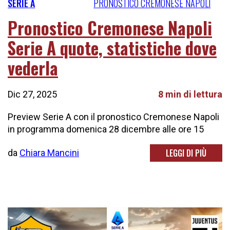
SERIE A
PRONOSTICO CREMONESE NAPOLI
Pronostico Cremonese Napoli
Serie A quote, statistiche dove
vederla
Dic 27, 2025
8 min di lettura
Preview Serie A con il pronostico Cremonese Napoli
in programma domenica 28 dicembre alle ore 15
LEGGI DI PIÙ
da
Chiara Mancini