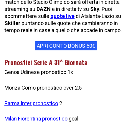
match dello Stadio Olimpico sarà offerta in diretta
streaming su
DAZN
e in diretta tv su
Sky
. Puoi
scommettere sulle
quote live
di Atalanta-Lazio su
Skiller
puntando sulle quote che cambieranno in
tempo reale in case a quello che accade in campo.
APRI CONTO BONUS 50€
Pronostici Serie A 31^ Giornata
Genoa Udinese pronostico 1x
Monza Como pronostico over 2,5
Parma Inter pronostico
2
Milan Fiorentina pronostico
goal