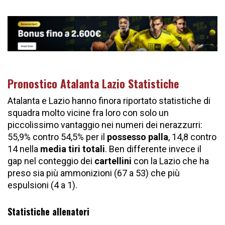
Pronostico Atalanta Lazio Statistiche
Atalanta e Lazio hanno finora riportato statistiche di
squadra molto vicine fra loro con solo un
piccolissimo vantaggio nei numeri dei nerazzurri:
55,9% contro 54,5% per il
possesso palla
, 14,8 contro
14 nella
media tiri totali
. Ben differente invece il
gap nel conteggio dei
cartellini
con la Lazio che ha
preso sia più ammonizioni (67 a 53) che più
espulsioni (4 a 1).
Statistiche allenatori