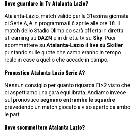
Dove guardare in Tv Atalanta Lazio?
Atalanta-Lazio, match valido per la 31esima giornata
di Serie A, è in programma il 6 aprile alle ore 18. Il
match dello Stadio Olimpico sarà offerta in diretta
streaming su
DAZN
e in diretta tv su
Sky
. Puoi
scommettere su
Atalanta-Lazio il live su Skiller
puntando sulle quote che cambieranno in tempo
reale in case a quello che accade in campo.
Pronostico Atalanta Lazio Serie A?
Nessun consiglio per quanto riguarda l’1×2 visto che
ci aspettiamo una gara equilibrata. Andiamo invece
sul pronostico
segnano entrambe le squadre
prevedendo un match giocato a viso aperto da ambo
le parti.
Dove scommettere
Atalanta Lazio
?