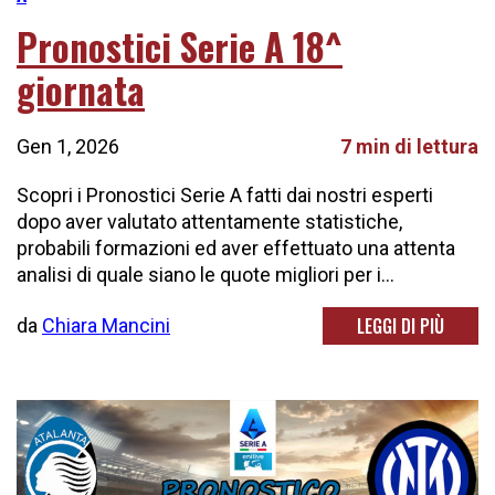
Pronostici Serie A 18^
giornata
Gen 1, 2026
7 min di lettura
Scopri i Pronostici Serie A fatti dai nostri esperti
dopo aver valutato attentamente statistiche,
probabili formazioni ed aver effettuato una attenta
analisi di quale siano le quote migliori per i…
LEGGI DI PIÙ
da
Chiara Mancini