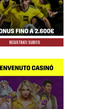
REGISTRATI SUBITO