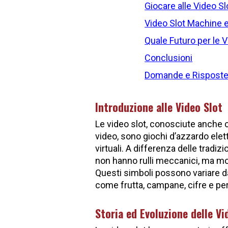
Giocare alle Video Sl
Video Slot Machine 
Quale Futuro per le V
Conclusioni
Domande e Risposte
Introduzione alle Video Slot
Le video slot, conosciute anche
video, sono giochi d’azzardo elett
virtuali. A differenza delle tradizi
non hanno rulli meccanici, ma mo
Questi simboli possono variare 
come frutta, campane, cifre e pe
Storia ed Evoluzione delle Vi