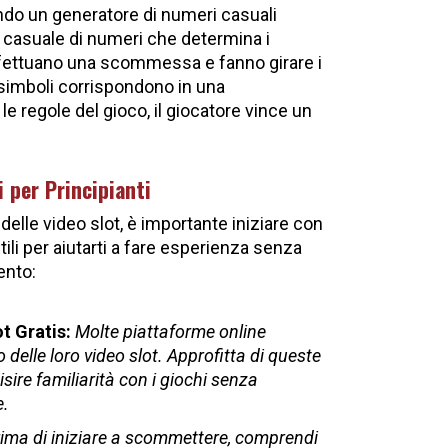
ando un generatore di numeri casuali
casuale di numeri che determina i
i effettuano una scommessa e fanno girare i
i simboli corrispondono in una
 regole del gioco, il giocatore vince un
i per Principianti
delle video slot, è importante iniziare con
tili per aiutarti a fare esperienza senza
ento:
t Gratis:
Molte piattaforme online
 delle loro video slot. Approfitta di queste
sire familiarità con i giochi senza
e.
rima di iniziare a scommettere, comprendi