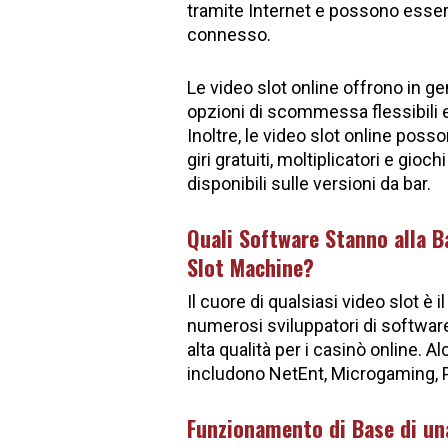
tramite Internet e possono esser
connesso.
Le video slot online offrono in ge
opzioni di scommessa flessibili 
Inoltre, le video slot online pos
giri gratuiti, moltiplicatori e gio
disponibili sulle versioni da bar.
Quali Software Stanno alla 
Slot Machine?
Il cuore di qualsiasi video slot è 
numerosi sviluppatori di software
alta qualità per i casinò online. Al
includono NetEnt, Microgaming, Pla
Funzionamento di Base di un