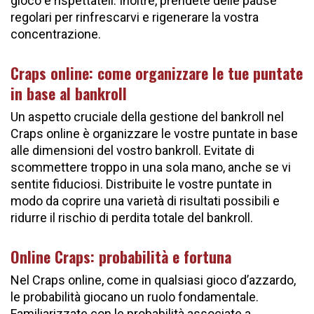
gioco e rispettateli. Inoltre, prendete delle pause
regolari per rinfrescarvi e rigenerare la vostra
concentrazione.
Craps online: come organizzare le tue puntate
in base al bankroll
Un aspetto cruciale della gestione del bankroll nel
Craps online è organizzare le vostre puntate in base
alle dimensioni del vostro bankroll. Evitate di
scommettere troppo in una sola mano, anche se vi
sentite fiduciosi. Distribuite le vostre puntate in
modo da coprire una varietà di risultati possibili e
ridurre il rischio di perdita totale del bankroll.
Online Craps: probabilità e fortuna
Nel Craps online, come in qualsiasi gioco d’azzardo,
le probabilità giocano un ruolo fondamentale.
Familiarizzate con le probabilità associate a