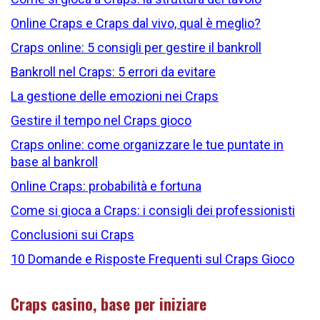
Online Craps e Craps dal vivo, qual è meglio?
Craps online: 5 consigli per gestire il bankroll
Bankroll nel Craps: 5 errori da evitare
La gestione delle emozioni nei Craps
Gestire il tempo nel Craps gioco
Craps online: come organizzare le tue puntate in
base al bankroll
Online Craps: probabilità e fortuna
Come si gioca a Craps: i consigli dei professionisti
Conclusioni sui Craps
10 Domande e Risposte Frequenti sul Craps Gioco
Craps casino, base per iniziare