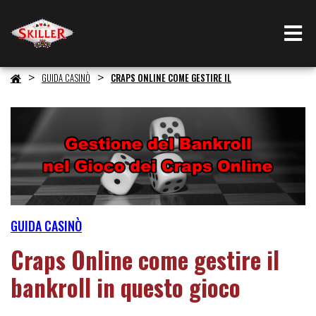
GUIDA CASINÒ
CRAPS ONLINE COME GESTIRE IL
GUIDA CASINÒ
Craps Online come gestire il
bankroll in questo gioco