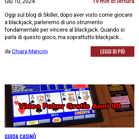
Giu 10, 2024
19 min di lettura
Oggi sul blog di Skiller, dopo aver visto come giocare
a blackjack, parleremo di uno strumento
fondamentale per vincere al blackjack. Quando si
parla di questo gioco, ma soprattutto blackjack…
LEGGI DI PIÙ
da
Chiara Mancini
GUIDA CASINÒ