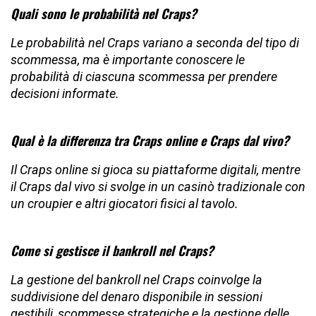
Quali sono le probabilità nel Craps?
Le probabilità nel Craps variano a seconda del tipo di
scommessa, ma è importante conoscere le
probabilità di ciascuna scommessa per prendere
decisioni informate.
Qual è la differenza tra Craps online e Craps dal vivo?
Il Craps online si gioca su piattaforme digitali, mentre
il Craps dal vivo si svolge in un casinò tradizionale con
un croupier e altri giocatori fisici al tavolo.
Come si gestisce il bankroll nel Craps?
La gestione del bankroll nel Craps coinvolge la
suddivisione del denaro disponibile in sessioni
gestibili, scommesse strategiche e la gestione delle