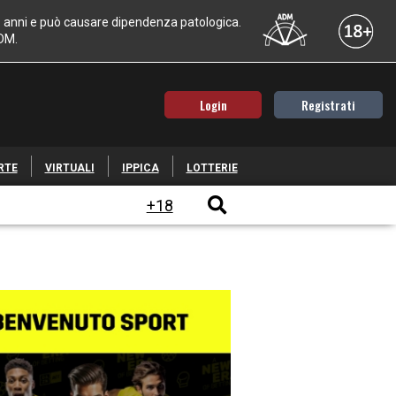
 18 anni e può causare dipendenza patologica.
ADM.
Login
Registrati
RTE
VIRTUALI
IPPICA
LOTTERIE
+18