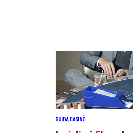
GUIDA CASINÒ