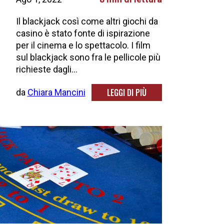
Il blackjack così come altri giochi da
casino è stato fonte di ispirazione
per il cinema e lo spettacolo. I film
sul blackjack sono fra le pellicole più
richieste dagli…
LEGGI DI PIÙ
da
Chiara Mancini