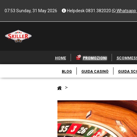
07:53 Sunday, 31 May 2026
Helpdesk 0831.382020
Whatsapp 
HOME
PROMOZIONI
SCOMMES
BLOG
GUIDA CASINÒ
GUIDA S