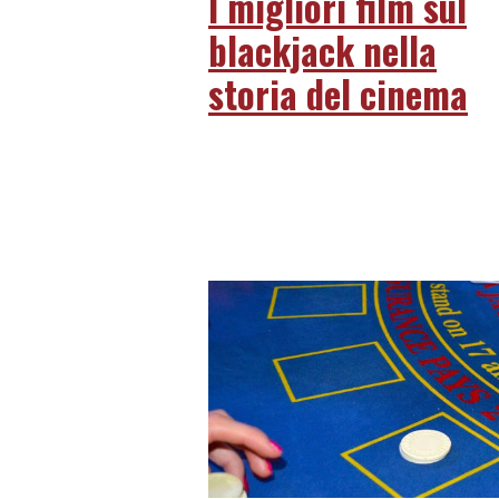
I migliori film sul
blackjack nella
storia del cinema