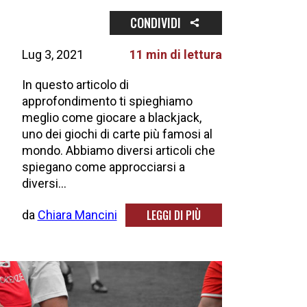
CONDIVIDI
Lug 3, 2021
11 min di lettura
In questo articolo di
approfondimento ti spieghiamo
meglio come giocare a blackjack,
uno dei giochi di carte più famosi al
mondo. Abbiamo diversi articoli che
spiegano come approcciarsi a
diversi…
LEGGI DI PIÙ
da
Chiara Mancini