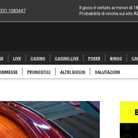
Il gioco è vietato ai minori di
331.1083447
Probabilità di vincita sul sito 
SE
LIVE
CASINO
CASINO LIVE
POKER
BINGO
CA
COMMESSE
PRONOSTICI
ALTRI GIOCHI
VALUTAZIONI