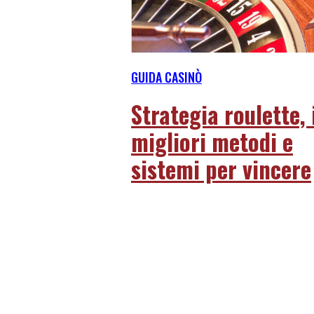
GUIDA CASINÒ
Strategia roulette, 
migliori metodi e
sistemi per vincere