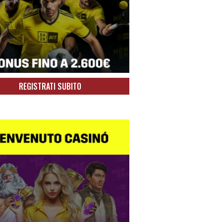
REGISTRATI SUBITO